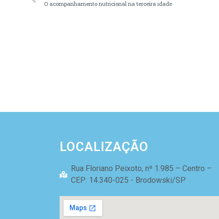
O acompanhamento nutricional na terceira idade
LOCALIZAÇÃO
Rua Floriano Peixoto, nº 1.985 – Centro –
CEP: 14.340-025 - Brodowski/SP