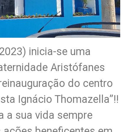
2023) inicia-se uma
raternidade Aristófanes
reinauguração do centro
sta Ignácio Thomazella”!!
 a sua vida sempre
as ações beneficentes em