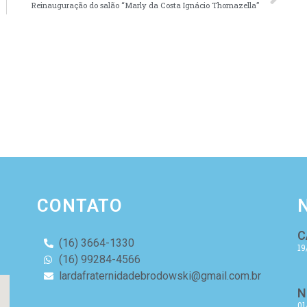
Reinauguração do salão “Marly da Costa Ignácio Thomazella”
CONTATO
C
(16) 3664-1330
19
(16) 99284-4566
lardafraternidadebrodowski@gmail.com.br
N
01