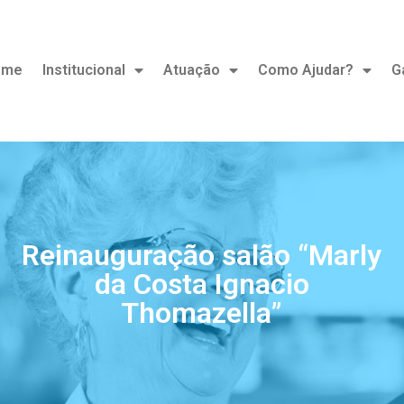
ome
Institucional
Atuação
Como Ajudar?
G
Reinauguração salão “Marly
da Costa Ignacio
Thomazella”