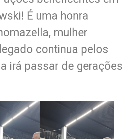
wski! É uma honra
omazella, mulher
u legado continua pelos
za irá passar de gerações